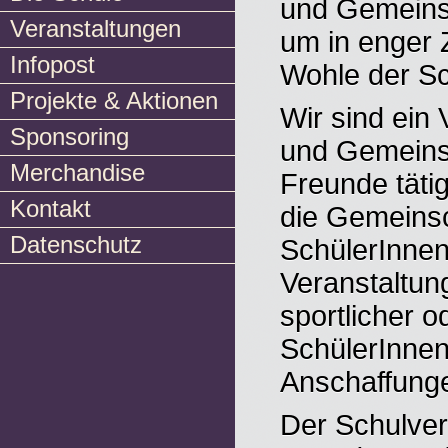
und Gemeins
Veranstaltungen
um in enger
Infopost
Wohle der Sc
Projekte & Aktionen
Wir sind ein 
Sponsoring
und Gemeins
Merchandise
Freunde täti
Kontakt
die Gemeinsc
Datenschutz
SchülerInnen
Veranstaltung
sportlicher o
SchülerInnen
Anschaffunge
Der Schulvere